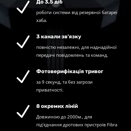
N
До 3,5 діб
роботи системи від резервної батареї
хаба.
N
3 канали зв'язку
повністю незалежні, для наднадійної
передачі повідомлень та команд.
N
Фотоверифікація тривог
за 9 секунд, та без загрози
приватності.
N
8 окремих ліній
Довжиною до 2000м., для
під’єднання дротових пристроїв Fibra