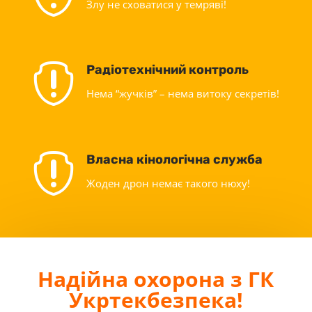
Злу не сховатися у темряві!

Радіотехнічний контроль
Нема “жучків” – нема витоку секретів!

Власна кінологічна служба
Жоден дрон немає такого нюху!
Надійна охорона з ГК
Укртекбезпека!