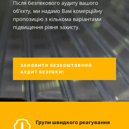
Після безпекового аудиту вашого
об’єкту, ми надамо Вам комерційну
пропозицію з кількома варіантами
підвищення рівня захисту.
ЗАМОВИТИ БЕЗКОШТОВНИЙ
АУДИТ БЕЗПЕКИ!

Групи швидкого реагування