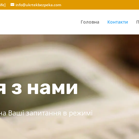
ife]
info@ukrtekbezpeka.com
Головна
Контакти
П
я з нами
 на Ваші запитання в режимі