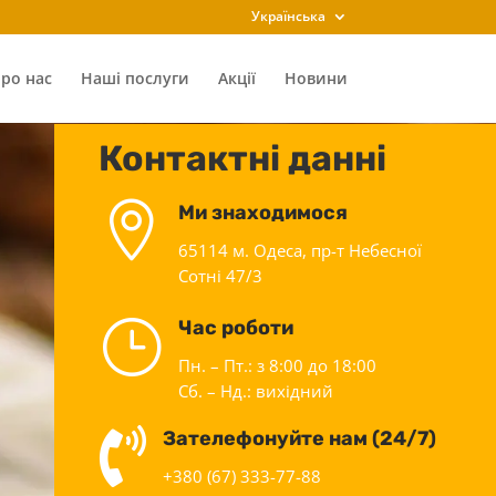
Українська
ро нас
Наші послуги
Акції
Новини
Контактні данні

Ми знаходимося
65114 м. Одеса, пр-т Небесної
Сотні 47/3
}
Час роботи
Пн. – Пт.: з 8:00 до 18:00
Сб. – Нд.: вихідний

Зателефонуйте нам (24/7)
+380 (67) 333-77-88