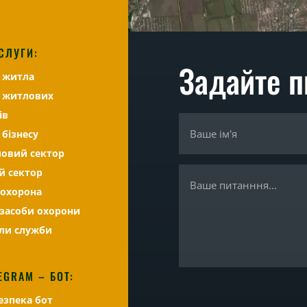
СЛУГИ:
Задайте п
а житла
а житлових
ів
 бізнесу
ловий сектор
й сектор
 охорона
і засоби охорони
іли служби
EGRAM – БОТ:
езпека бот