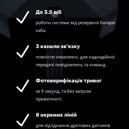
N
До 3,5 діб
роботи системи від резервної батареї
хаба.
N
3 канали зв'язку
повністю незалежні, для наднадійної
передачі повідомлень та команд.
N
Фотоверифікація тривог
за 9 секунд, та без загрози
приватності.
N
8 окремих ліній
для під’єднання дротових датчиків