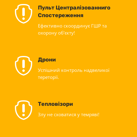

Пульт Централізованниго
Спостереження
Ефективно скоординує ГШР та
охорону об’єкту!

Дрони
Успішний контроль надвеликої
тереторії.

Тепловізори
Злу не сховатися у темряві!