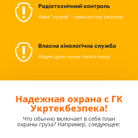

Радіотехнічний контроль
Нема “жучків” – нема витоку секретів!

Власна кінологічна служба
Жоден дрон немає такого нюху!
Надежная охрана с ГК
Укртекбезпека!
Что обычно включает в себя план
охраны груза? Например, следующее: