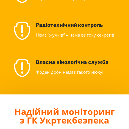

Радіотехнічний контроль
Нема “жучків” – нема витоку секретів!

Власна кінологічна служба
Жоден дрон немає такого нюху!
Надійний моніторинг
з ГК Укртекбезпека