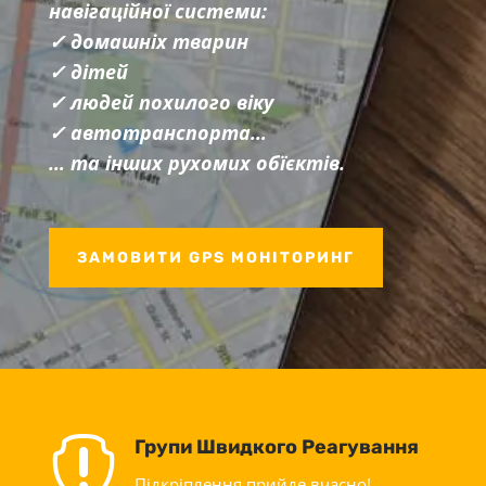
навігаційної системи:
✓ домашніх тварин
✓ дітей
✓ людей похилого віку
✓ автотранспорта…
… та інших рухомих обїєктів.
ЗАМОВИТИ GPS МОНІТОРИНГ

Групи Швидкого Реагування
Підкріплення прийде вчасно!