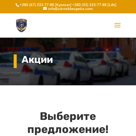
+380 (67) 333-77-88 [Kyivstar]
+380 (93) 333-77-88 [Life]
info@ukrtekbezpeka.com
Акции
Выберите
предложение!