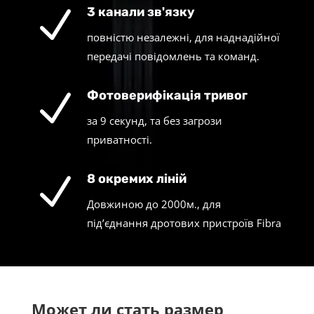
N
3 канали зв'язку
повністю незалежні, для наднадійної
передачі повідомлень та команд.
N
Фотоверифікація тривог
за 9 секунд, та без загрози
приватності.
N
8 окремих ліній
Довжиною до 2000м., для
під’єднання дротових пристроїв Fibra
Может ли стать размер