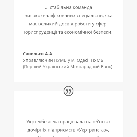
… стабільна команда
висококваліфікованих спеціалістів, яка
має великий досвід роботи у сфері
юриспруденції та економічної безпеки.
Савельєв А.А.
Управляючий ПУМБ у м. Одесі
,
ПУМБ
(Перший Український Міжнародний Банк)
Укртекбезпека працювала на об’єктах
дочірніх підприємств «Укртрансгаз»,