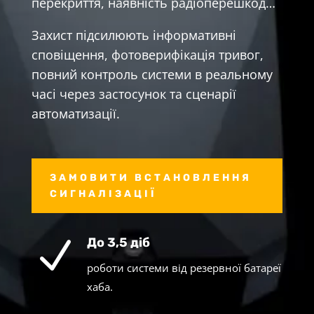
перекриття, наявність радіоперешкод…
Захист підсилюють інформативні
сповіщення, фотоверифікація тривог,
повний контроль системи в реальному
часі через застосунок та сценарії
автоматизації.
ЗАМОВИТИ ВСТАНОВЛЕННЯ
СИГНАЛІЗАЦІЇ
N
До 3,5 діб
роботи системи від резервної батареї
хаба.