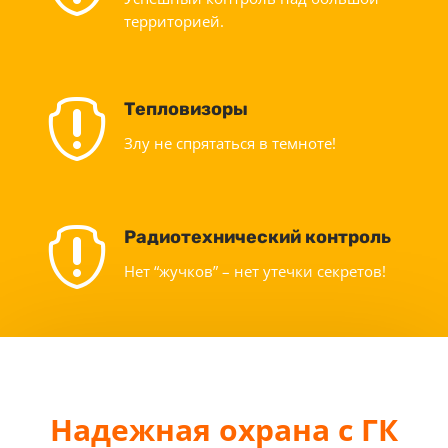
территорией.

Тепловизоры
Злу не спрятаться в темноте!

Радиотехнический контроль
Нет “жучков” – нет утечки секретов!
Надежная охрана с ГК