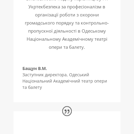
Укртекбезпека за професіоналізм в
організації роботи з охорони
громадського порядку та контрольно-
пропускної діяльності в Одеському
Національному Академічному театрі
опери та балету.
Бащун В.М.
Заступник директора
,
Одеський
Національний Академічний театр опери
та балету