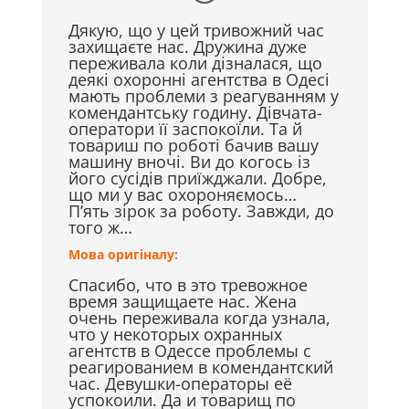
Дякую, що у цей тривожний час
захищаєте нас. Дружина дуже
переживала коли дізналася, що
деякі охоронні агентства в Одесі
мають проблеми з реагуванням у
комендантську годину. Дівчата-
оператори її заспокоїли. Та й
товариш по роботі бачив вашу
машину вночі. Ви до когось із
його сусідів приїжджали. Добре,
що ми у вас охороняємось…
П’ять зірок за роботу. Завжди, до
того ж…
Мова оригіналу:
Спасибо, что в это тревожное
время защищаете нас. Жена
очень переживала когда узнала,
что у некоторых охранных
агентств в Одессе проблемы с
реагированием в комендантский
час. Девушки-операторы её
успокоили. Да и товарищ по