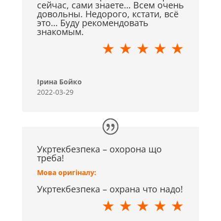
сейчас, сами знаете… Всем очень
довольны. Недорого, кстати, всё
это… Буду рекомендовать
знакомым.
★ ★ ★ ★ ★
Ірина Бойко
2022-03-29
Укртекбезпека – охорона що
треба!
Мова оригіналу:
Укртекбезпека – охрана что надо!
★ ★ ★ ★ ★