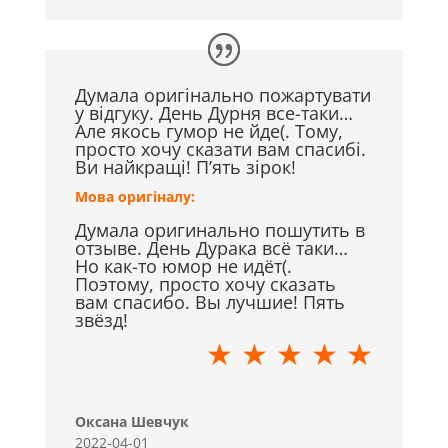
Думала оригінально пожартувати
у відгуку. День Дурня все-таки…
Але якось гумор не йде(. Тому,
просто хочу сказати вам спасибі.
Ви найкращі! П’ять зірок!
Мова оригіналу:
Думала оригинально пошутить в
отзыве. День Дурака всё таки…
Но как-то юмор не идёт(.
Поэтому, просто хочу сказать
вам спасибо. Вы лучшие! Пять
звёзд!
★ ★ ★ ★ ★
Оксана Шевчук
2022-04-01