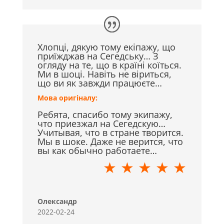
Хлопці, дякую тому екіпажу, що
приїжджав на Сегедську… З
огляду на те, що в країні коїться.
Ми в шоці. Навіть не віриться,
що ви як завжди працюєте…
Мова оригіналу:
Ребята, спасибо тому экипажу,
что приезжал на Сегедскую…
Учитывая, что в стране творится.
Мы в шоке. Даже не верится, что
вы как обычно работаете…
★ ★ ★ ★ ★
Олександр
2022-02-24