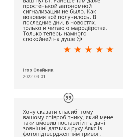
ваш пульт. Раньше там даже
простенькой автономной
сигнализации не было. Как
вовремя всё получилось. В
последние дни, в новостях,
только и читаю о мародёрстве.
Только теперь намного
спокойней на душе 😉
★ ★ ★ ★ ★
Ігор Олейник
2022-03-01
Хочу сказати спасибі тому
вашому співробітнику, який мене
таки вмовив поставити на дачі
зовнішні датчики руху Аякс із
фотопідтвердженням тривог.