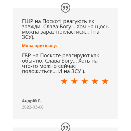
ГШР на Поскоті реагують як
завжди. Слава Богу… Хоч на щось
можна зараз покластися… І на
ЗСУ).
Мова оригіналу:
ГБР на Поскоте реагируют как
обычно. Слава Богу… Хоть на
что-то можно сейчас
положиться… И на ЗСУ ).
★ ★ ★ ★ ★
Андрій Б.
2022-03-08