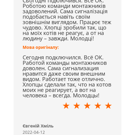
Сьогодні підключився. Все ОК.
Роботою команди монтажників
задоволений. Сама сигналізація
подобається навіть своїм
зовнішнім виглядом. Працює теж
чудово. Хлопці зробили так, що
на моїх котів не реагує, а от на
людину – завжди. Молодці!
Мова оригіналу:
Сегодня подключился. Всё ОК.
Работой команды монтажников
доволен. Сама сигнализация
нравится даже своим внешним
видом. Работает тоже отлично.
Хлопцы сделали так, что на котов
моих не реагирует, а вот на
человека – всегда. Молодцы!
★ ★ ★ ★ ★
Євгеній Хміль
2022-04-12