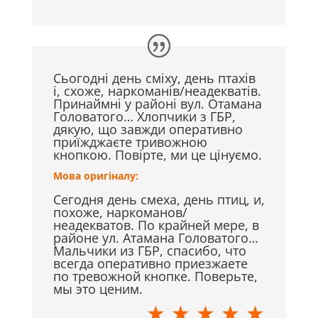
Сьогодні день сміху, день птахів
і, схоже, наркоманів/неадекватів.
Принаймні у районі вул. Отамана
Головатого… Хлопчики з ГБР,
дякую, що завжди оперативно
приїжджаєте тривожною
кнопкою. Повірте, ми це цінуємо.
Мова оригіналу:
Сегодня день смеха, день птиц, и,
похоже, наркоманов/
неадекватов. По крайней мере, в
районе ул. Атамана Головатого…
Мальчики из ГБР, спасибо, что
всегда оперативно приезжаете
по тревожной кнопке. Поверьте,
мы это ценим.
★ ★ ★ ★ ★