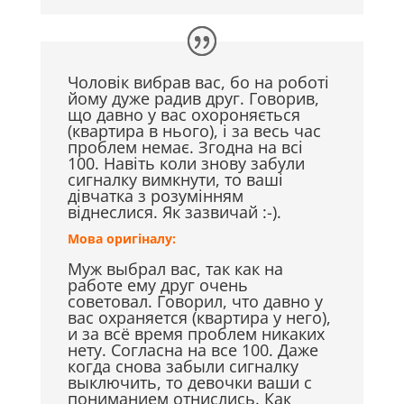
Чоловік вибрав вас, бо на роботі
йому дуже радив друг. Говорив,
що давно у вас охороняється
(квартира в нього), і за весь час
проблем немає. Згодна на всі
100. Навіть коли знову забули
сигналку вимкнути, то ваші
дівчатка з розумінням
віднеслися. Як зазвичай :-).
Мова оригіналу:
Муж выбрал вас, так как на
работе ему друг очень
советовал. Говорил, что давно у
вас охраняется (квартира у него),
и за всё время проблем никаких
нету. Согласна на все 100. Даже
когда снова забыли сигналку
выключить, то девочки ваши с
пониманием отнислись. Как